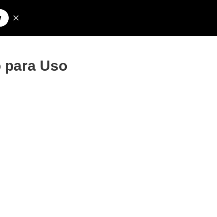
Pesquisar
olos para Nick
o para Uso