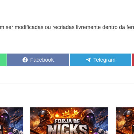
 ser modificadas ou recriadas livremente dentro da fe
Share
Share
Facebook
Telegram
on
on