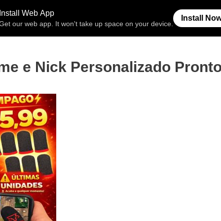
Free Fire
Espaço Invisível
Símb
me e Nick Personalizado Pront