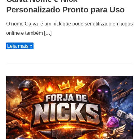
Personalizado Pronto para Uso
O nome Calva é um nick que pode ser utilizado em jogos
online e também […]
Calva
Leia mais »
Nome
e
Nick
Personalizado
Pronto
para
Uso