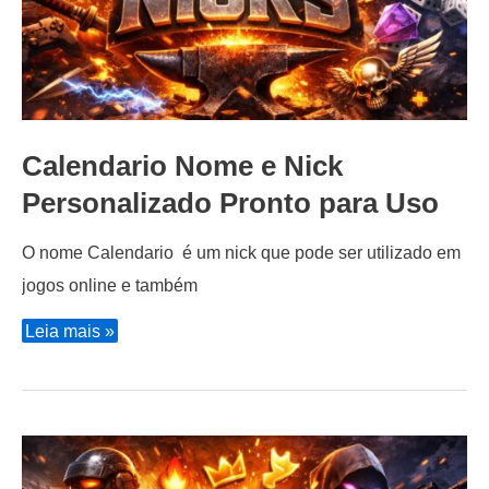
Calendario Nome e Nick
Personalizado Pronto para Uso
O nome Calendario é um nick que pode ser utilizado em
jogos online e também
Calendario
Leia mais »
Nome
e
Nick
Personalizado
Pronto
para
Uso