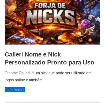
Calleri Nome e Nick
Personalizado Pronto para Uso
O nome Calleri é um nick que pode ser utilizado em
jogos online e também
Calleri
Leia mais »
Nome
e
Nick
Personalizado