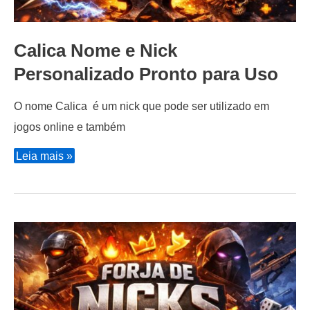
Calica Nome e Nick
Personalizado Pronto para Uso
O nome Calica é um nick que pode ser utilizado em
jogos online e também
Calica
Leia mais »
Nome
e
Nick
Personalizado
Pronto
para
Uso