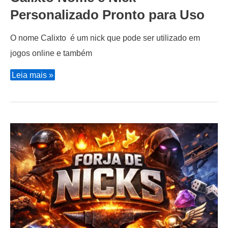
Personalizado Pronto para Uso
O nome Calixto é um nick que pode ser utilizado em
jogos online e também
Calixto
Leia mais »
Nome
e
Nick
Personalizado
Pronto
para
Uso