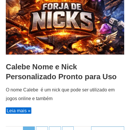
Calebe Nome e Nick
Personalizado Pronto para Uso
O nome Calebe é um nick que pode ser utilizado em
jogos online e também
Calebe
Leia mais »
Nome
e
Nick
Personalizado