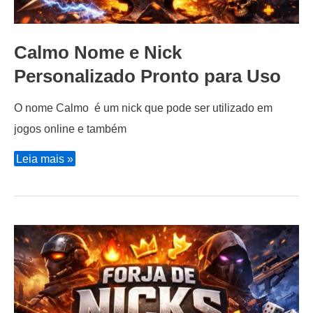
Calmo Nome e Nick
Personalizado Pronto para Uso
O nome Calmo é um nick que pode ser utilizado em
jogos online e também
Calmo
Leia mais »
Nome
e
Nick
Personalizado
Pronto
para
Uso