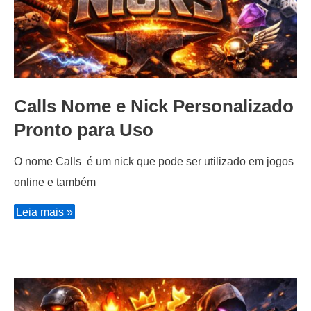
Calls Nome e Nick Personalizado
Pronto para Uso
O nome Calls é um nick que pode ser utilizado em jogos
online e também
Calls
Leia mais »
Nome
e
Nick
Personalizado
Pronto
para
Uso