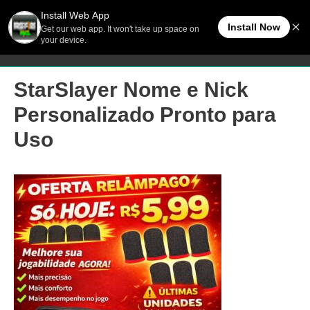
Ir
Men
FreeFireBR
para
o
princ
conteúdo
StarSlayer Nome e Nick
Personalizado Pronto para
Uso