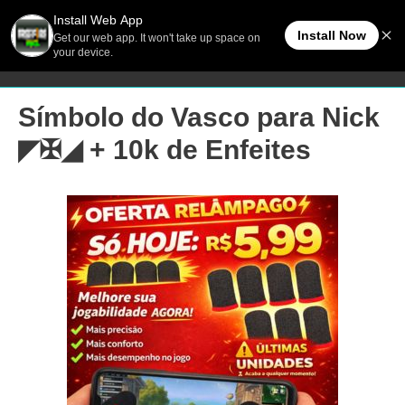
Ir
Men
FreeFireBR
para
o
princ
conteúdo
Símbolo do Vasco para Nick
◤✠◢ + 10k de Enfeites