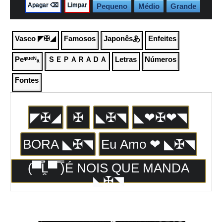
Apagar ⌫
️️️️Limpar
Pequeno
Médio
Grande
Vasco ◤✠◢
Famosos
Japonêsあ
Enfeites
Peᵠᵘᵉᴺₐ
ＳＥＰＡＲＡＤＡ
Letras
Números
Fontes
◤✠◢
✠
◣✠◥
◣❤✠❤◥
BORA ◣✠◥
Eu Amo ❤ ◣✠◥
(▀̿Ĺ̯▀̿ ̿)É NOIS QUE MANDA
◣✠◥