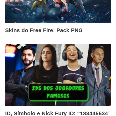
Skins do Free Fire: Pack PNG
ID, Símbolo e Nick Fury ID: “183445534”