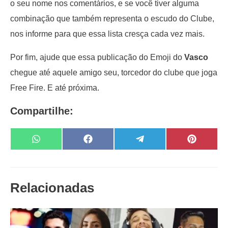
o seu nome nos comentários, e se você tiver alguma
combinação que também representa o escudo do Clube,
nos informe para que essa lista cresça cada vez mais.
Por fim, ajude que essa publicação do Emoji do
Vasco
chegue até aquele amigo seu, torcedor do clube que joga
Free Fire. E até próxima.
Compartilhe:
Share
Share
Share
Share
W
F
T
P
on
on
on
on
h
a
e
i
a
c
l
n
t
e
e
t
s
b
g
e
A
o
r
r
Relacionadas
p
o
a
e
p
k
m
s
t