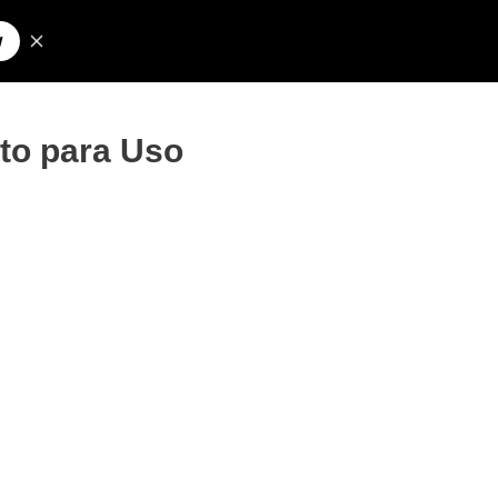
Pesquisar
olos para Nick
to para Uso