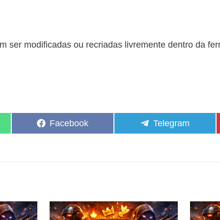
 ser modificadas ou recriadas livremente dentro da fe
Share
Share
Facebook
Telegram
on
on