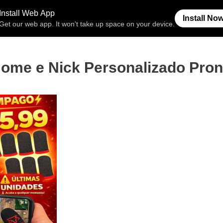
Free Fire
Espaço Invisível
Símb
ome e Nick Personalizado Pron