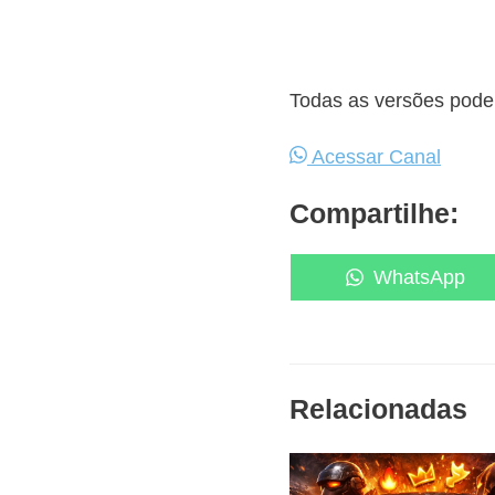
Todas as versões podem
Acessar Canal
Compartilhe:
Share
WhatsApp
on
Relacionadas