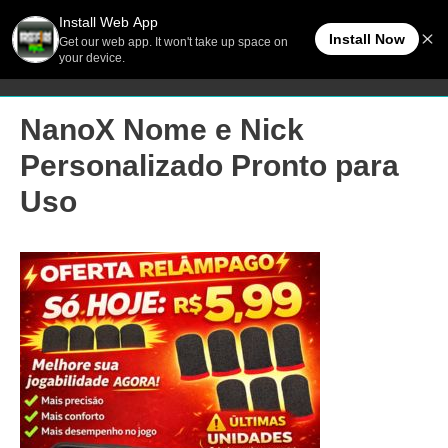
Ir
Men
FreeFireBR
para
o
princ
conteúdo
NanoX Nome e Nick
Personalizado Pronto para
Uso