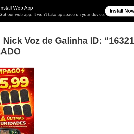
Free Fire
Espaço Invisível
Símb
e Nick Voz de Galinha ID: “1632
IZADO