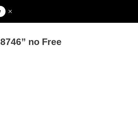
Pesquisar
olos para Nick
18746” no Free