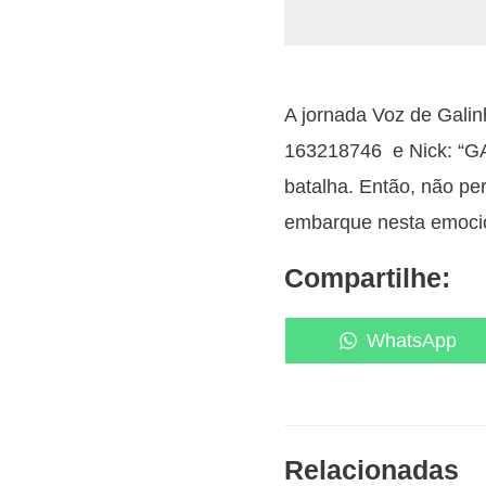
A jornada Voz de Galin
163218746 e Nick: “
batalha. Então, não pe
embarque nesta emocion
Compartilhe:
Share
WhatsApp
on
Relacionadas