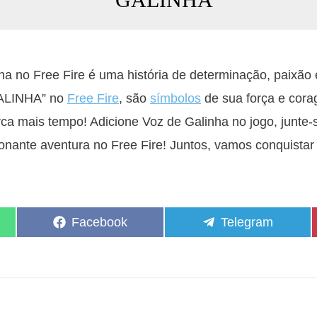
ha no Free Fire é uma história de determinação, paixão 
GАLINHА” no
Free Fire
, são
símbolos
de sua força e cor
rca mais tempo! Adicione Voz de Galinha no jogo, junte
ante aventura no Free Fire! Juntos, vamos conquistar a
Share
Share
Facebook
Telegram
on
on