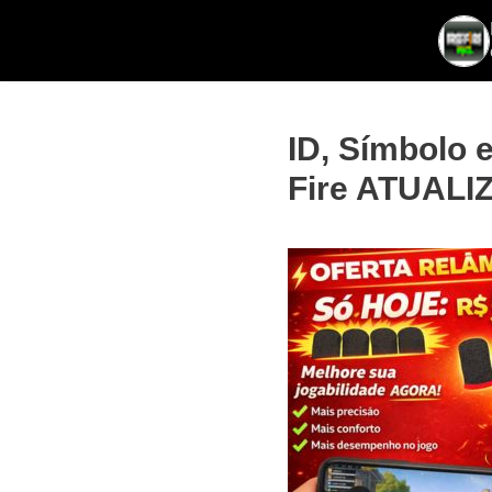
Ir
FreeFireBR
para
o
conteúdo
ID, Símbolo 
Fire ATUAL