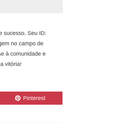
e sucesso. Seu ID:
agem no campo de
-se à comunidade e
 vitória!
Share
Pinterest
on