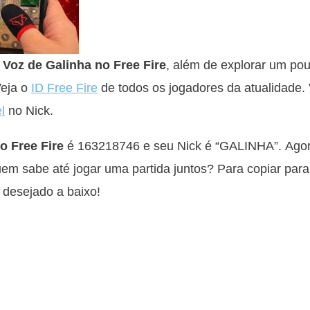
k Voz de Galinha no Free Fire
, além de explorar um po
Veja o
ID Free Fire
de todos os jogadores da atualidade
l
no Nick.
o Free Fire
é 163218746 e seu Nick é “GАLINHА”. Agora
em sabe até jogar uma partida juntos? Para copiar para
 desejado a baixo!