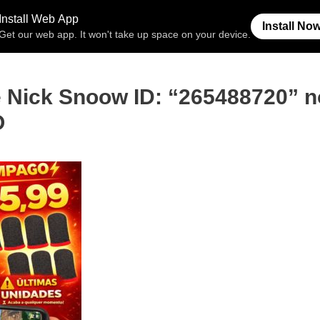
Free Fire
Espaço Invisível
Símb
e Nick Snoow ID: “265488720” n
O