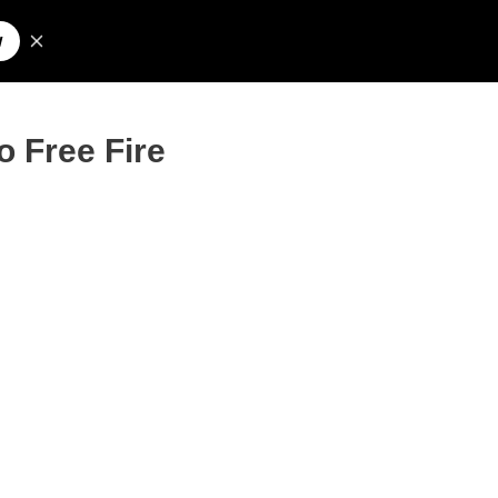
Pesquisar
olos para Nick
o Free Fire