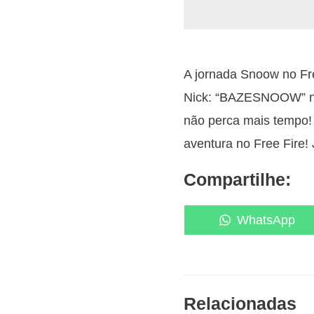
A jornada Snoow no Fr
Nick: “BAZEㅤSNOOW” 
não perca mais tempo!
aventura no Free Fire! 
Compartilhe:
Share
WhatsApp
on
Relacionadas