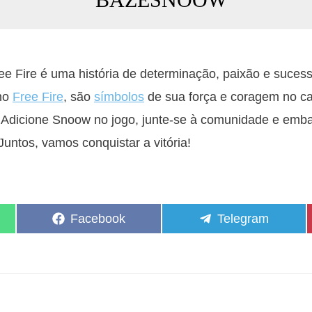
ee Fire é uma história de determinação, paixão e suce
no
Free Fire
, são
símbolos
de sua força e coragem no ca
 Adicione Snoow no jogo, junte-se à comunidade e emb
Juntos, vamos conquistar a vitória!
Share
Share
Facebook
Telegram
on
on