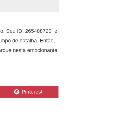
sso. Seu ID: 265488720 e
mpo de batalha. Então,
arque nesta emocionante
Share
Pinterest
on