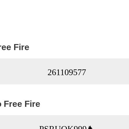
ree Fire
261109577
 Free Fire
PSㅤRUOK999♞ㅤ