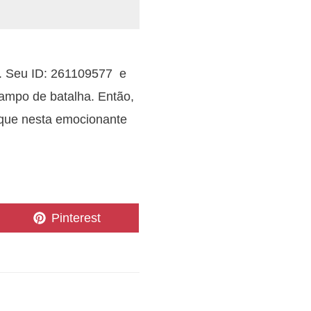
o. Seu ID: 261109577 e
ampo de batalha. Então,
rque nesta emocionante
Share
Pinterest
on