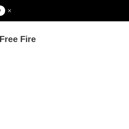
Pesquisar
olos para Nick
Free Fire