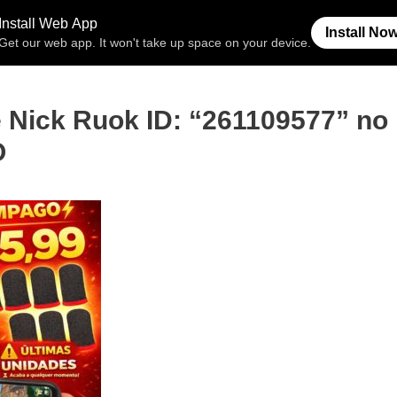
Free Fire
Espaço Invisível
Símb
e Nick Ruok ID: “261109577” no 
O