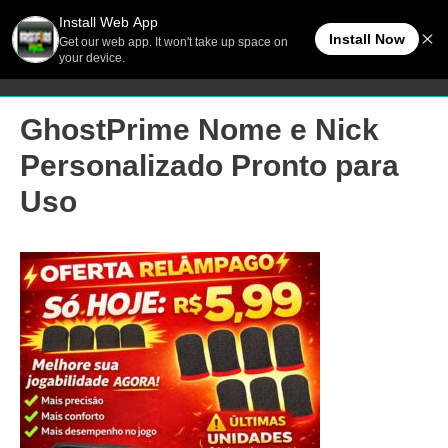
Ir
Men
FreeFireBR
para
o
princ
conteúdo
GhostPrime Nome e Nick
Personalizado Pronto para
Uso