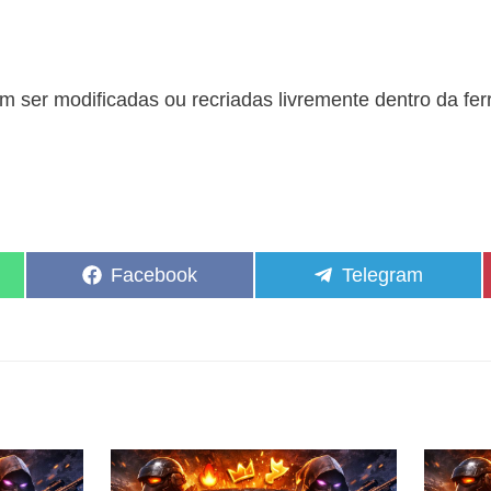
 ser modificadas ou recriadas livremente dentro da fe
Share
Share
Facebook
Telegram
on
on