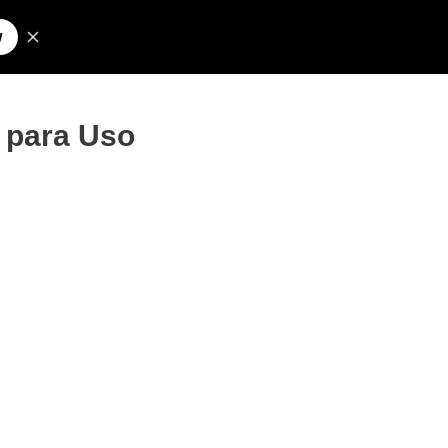
Pesquisar
olos para Nick
 para Uso