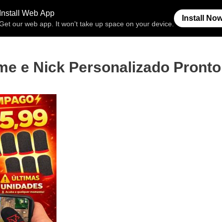
Free Fire
Espaço Invisível
Símb
me e Nick Personalizado Pronto