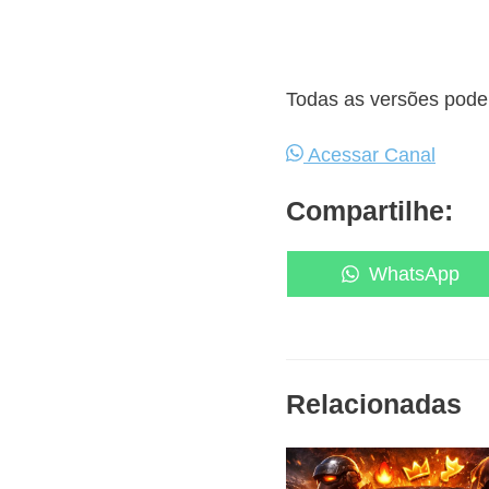
Todas as versões podem
Acessar Canal
Compartilhe:
Share
WhatsApp
on
Relacionadas