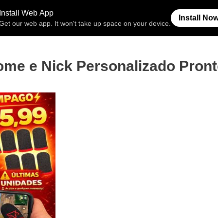
Free Fire
Espaço Invisível
Símb
me e Nick Personalizado Pront