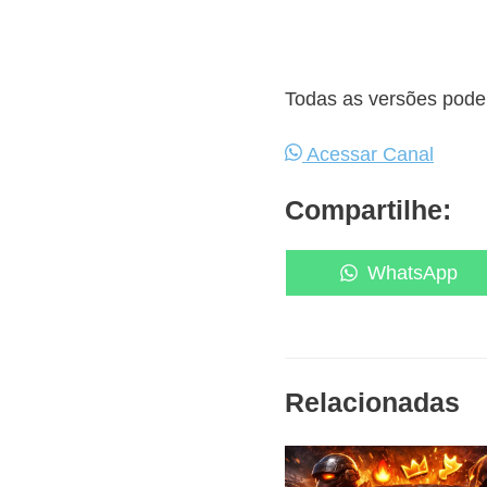
Todas as versões podem
Acessar Canal
Compartilhe:
Share
WhatsApp
on
Relacionadas