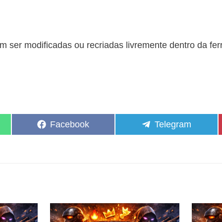
 ser modificadas ou recriadas livremente dentro da fe
Share
Share
Facebook
Telegram
on
on