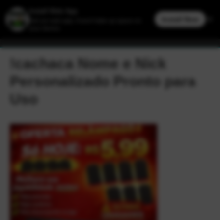
Ir
Men
FreeFireBR
para
o
princ
conteúdo
!cachaca Nome e Nick
Personalizado Pronto para
Uso