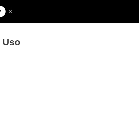
Pesquisar
olos para Nick
a Uso