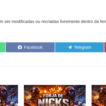
 ser modificadas ou recriadas livremente dentro da fe
Share
Share
Facebook
Telegram
on
on