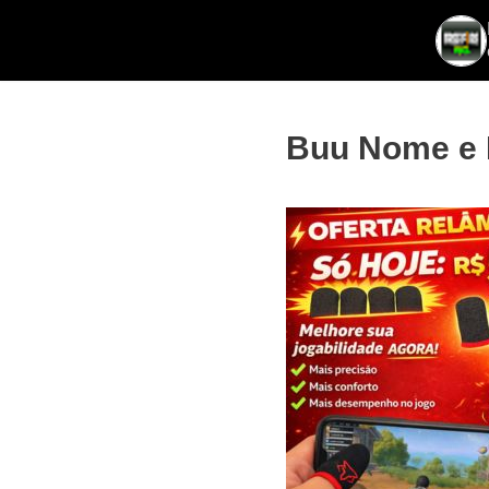
Ir
FreeFireBR
para
o
conteúdo
Buu Nome e 