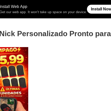
Free Fire
Espaço Invisível
Símb
Nick Personalizado Pronto par