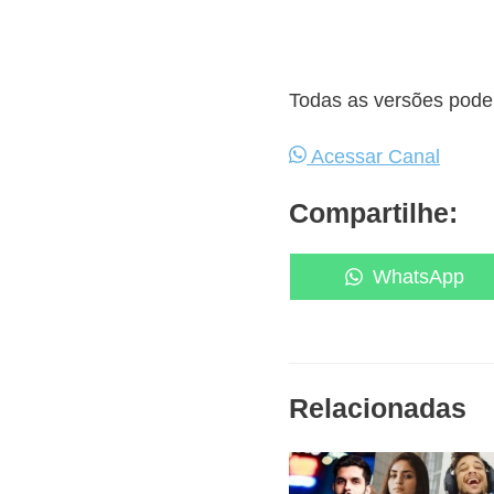
Todas as versões podem
Acessar Canal
Compartilhe:
Share
WhatsApp
on
Relacionadas