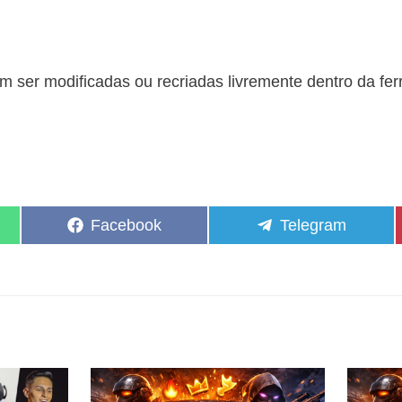
 ser modificadas ou recriadas livremente dentro da fe
Share
Share
Facebook
Telegram
on
on