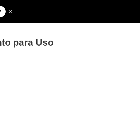
Pesquisar
olos para Nick
to para Uso