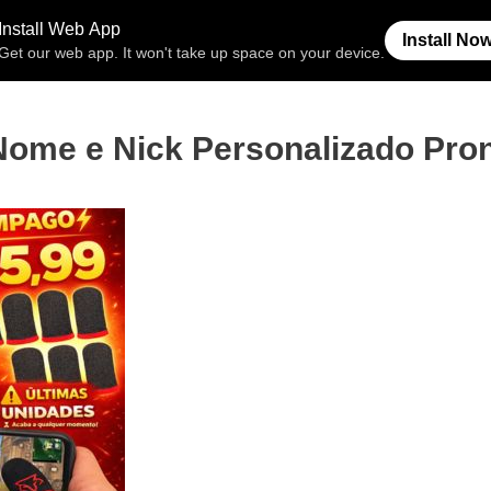
Free Fire
Espaço Invisível
Símb
me e Nick Personalizado Pron