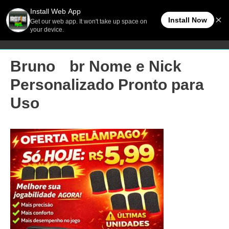
Ir
Men
FreeFireBR
para
o
princ
conteúdo
Brunoﾠbr Nome e Nick
Personalizado Pronto para
Uso