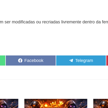
 ser modificadas ou recriadas livremente dentro da fe
Share
Share
Facebook
Telegram
on
on