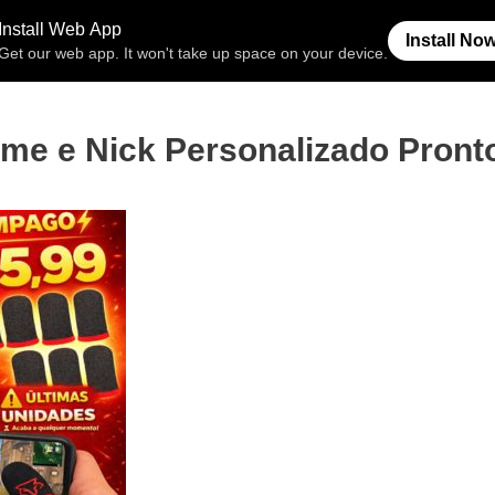
Free Fire
Espaço Invisível
Símb
ome e Nick Personalizado Pront