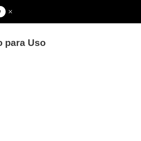
Pesquisar
olos para Nick
o para Uso