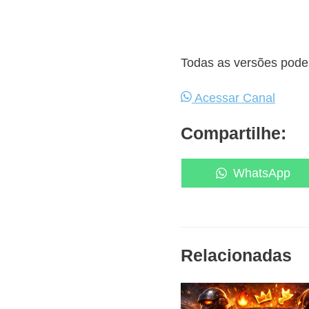
Todas as versões podem
Acessar Canal
Compartilhe:
Share
WhatsApp
on
Relacionadas