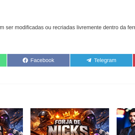
 ser modificadas ou recriadas livremente dentro da fe
Share
Share
Facebook
Telegram
on
on