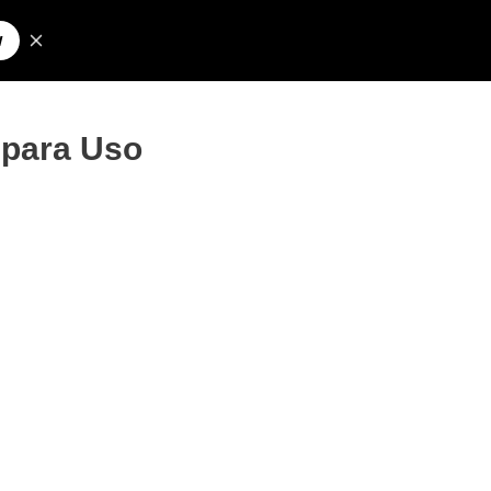
Pesquisar
olos para Nick
 para Uso