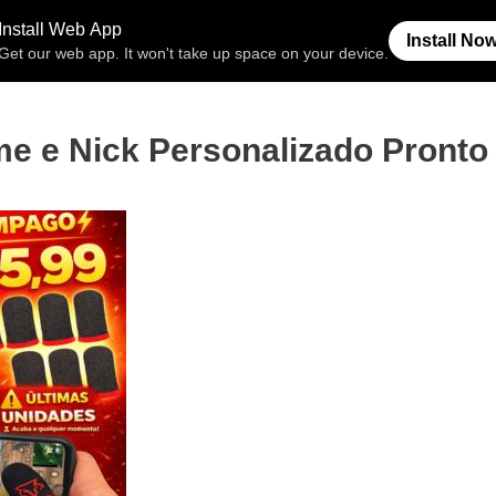
Free Fire
Espaço Invisível
Símb
e e Nick Personalizado Pronto