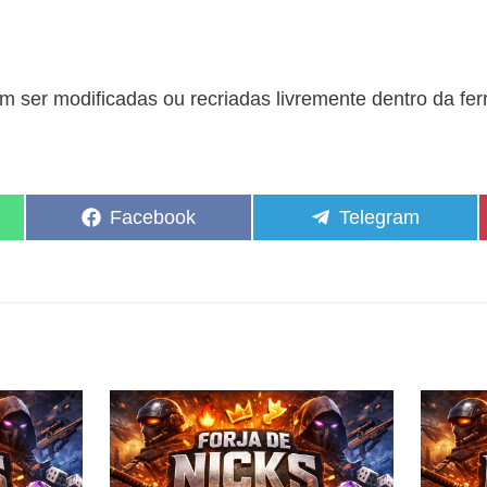
 ser modificadas ou recriadas livremente dentro da fe
Share
Share
Facebook
Telegram
on
on