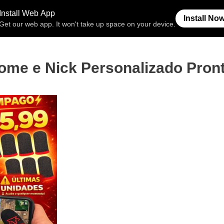
Free Fire
Espaço Invisível
Símb
me e Nick Personalizado Pront