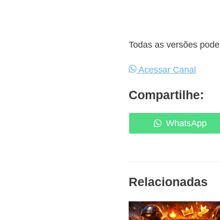
Todas as versões podem
Acessar Canal
Compartilhe:
Share
WhatsApp
on
Relacionadas