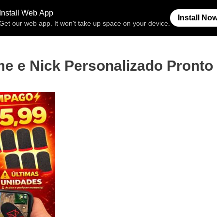
Free Fire
Espaço Invisível
Símb
e e Nick Personalizado Pronto