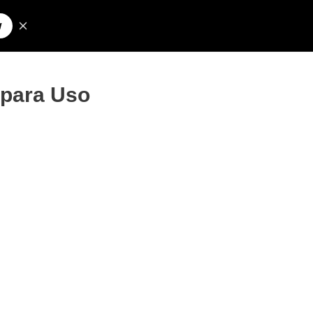
Pesquisar
olos para Nick
 para Uso