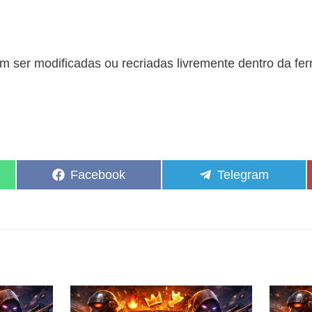
 ser modificadas ou recriadas livremente dentro da fe
Share
Share
Facebook
Telegram
on
on