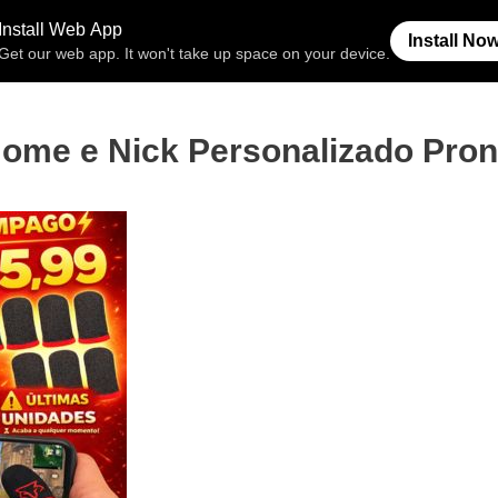
Free Fire
Espaço Invisível
Símb
ome e Nick Personalizado Pron