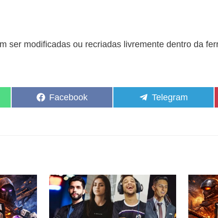
 ser modificadas ou recriadas livremente dentro da fe
Share
Share
Facebook
Telegram
on
on