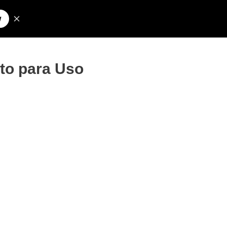
Pesquisar
olos para Nick
to para Uso