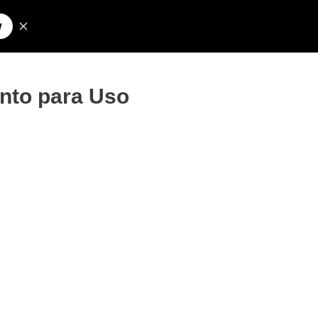
Pesquisar
olos para Nick
nto para Uso