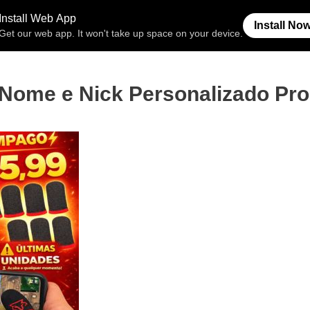
Free Fire
Espaço Invisível
Símb
ome e Nick Personalizado Pro