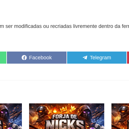
 ser modificadas ou recriadas livremente dentro da fe
Share
Share
Facebook
Telegram
on
on