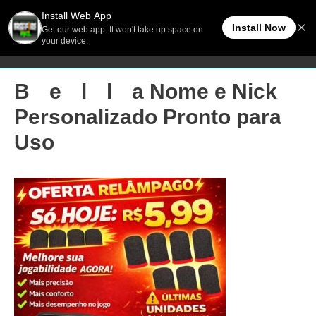
Ir
Men
FreeFireBR
para
o
princ
conteúdo
Bﾠeﾠlﾠlﾠa Nome e Nick
Personalizado Pronto para
Uso