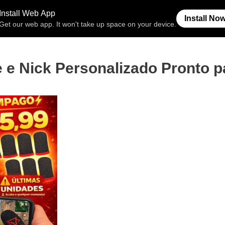
Free Fire
Espaço Invisível
Símb
e Nick Personalizado Pronto p