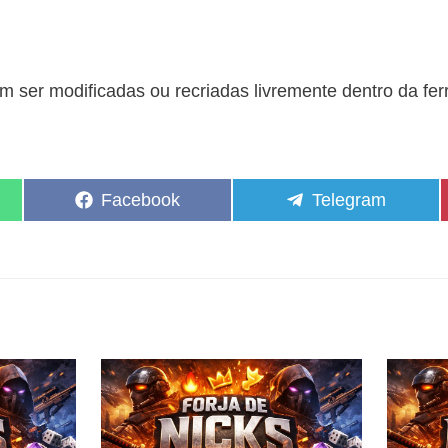
 ser modificadas ou recriadas livremente dentro da fe
Share
Share
Facebook
Telegram
on
on