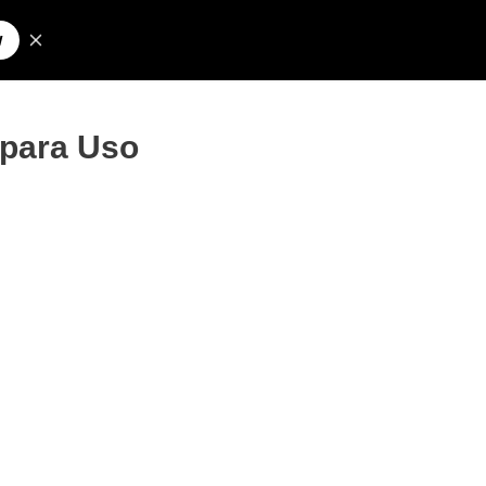
Pesquisar
olos para Nick
 para Uso