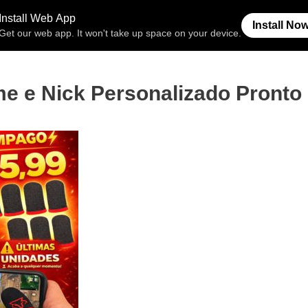
Free Fire
Espaço Invisível
Símb
e e Nick Personalizado Pronto