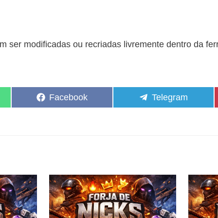
 ser modificadas ou recriadas livremente dentro da fe
Share
Share
Facebook
Telegram
on
on