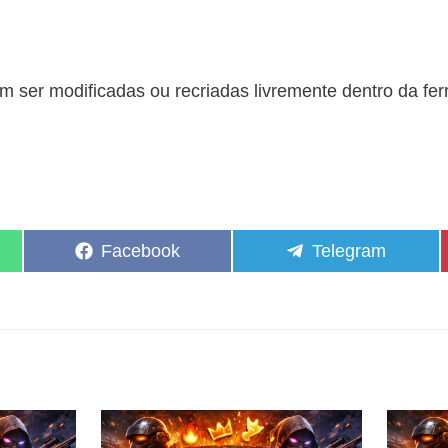
 ser modificadas ou recriadas livremente dentro da fe
Share
Share
Facebook
Telegram
on
on