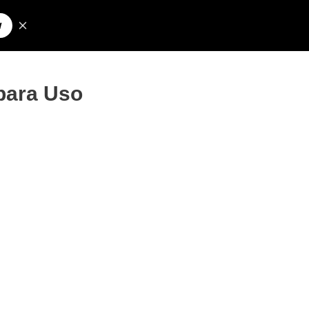
Pesquisar
olos para Nick
para Uso