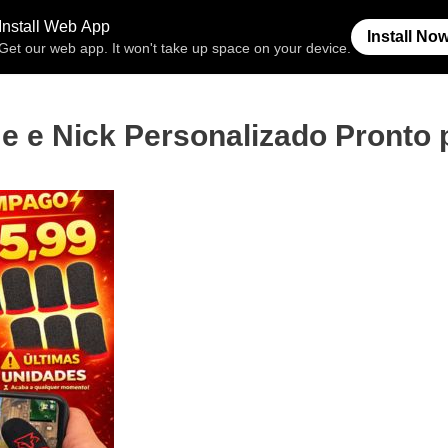
Free Fire
Espaço Invisível
Símb
 e Nick Personalizado Pronto 