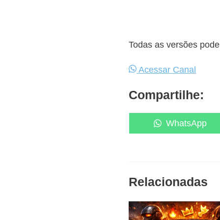
Todas as versões podem
Acessar Canal
Compartilhe:
Share
WhatsApp
on
Relacionadas