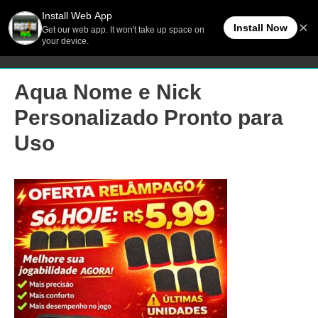
Ir
Men
FreeFireBR
para
o
princ
conteúdo
Aqua Nome e Nick
Personalizado Pronto para
Uso