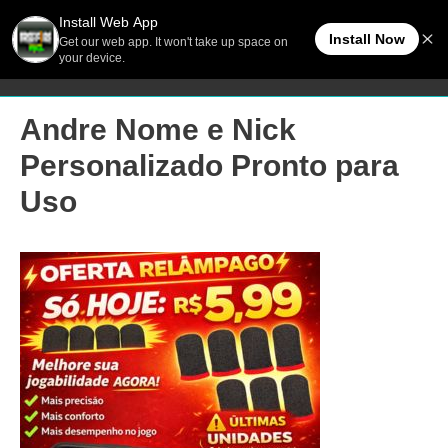
Ir
Men
FreeFireBR
para
o
princ
conteúdo
Andre Nome e Nick
Personalizado Pronto para
Uso