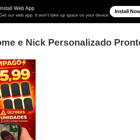
Free Fire
Espaço Invisível
Símb
me e Nick Personalizado Pront