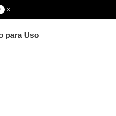
Pesquisar
olos para Nick
o para Uso