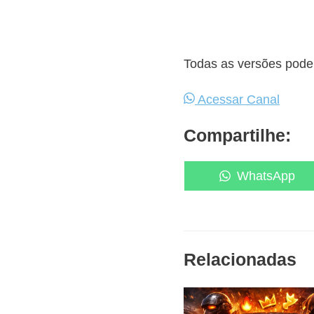
Todas as versões podem
Acessar Canal
Compartilhe:
Share
WhatsApp
on
Relacionadas