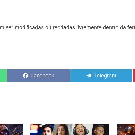
 ser modificadas ou recriadas livremente dentro da fe
Share
Share
Facebook
Telegram
on
on