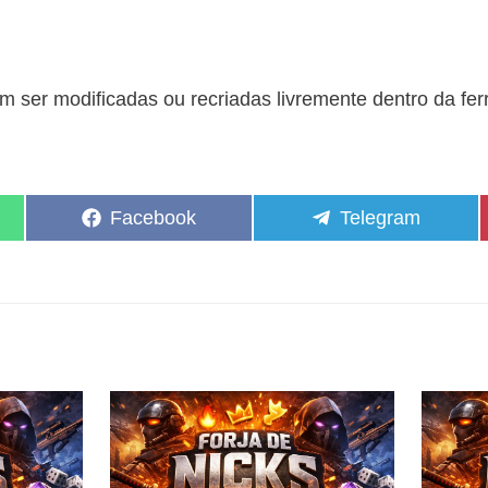
 ser modificadas ou recriadas livremente dentro da fe
Share
Share
Facebook
Telegram
on
on