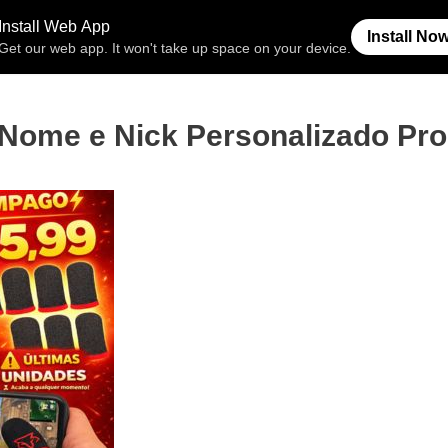
Free Fire
Espaço Invisível
Símb
Nome e Nick Personalizado Pro