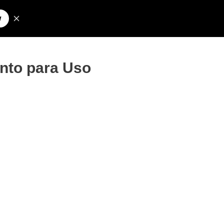
Pesquisar
olos para Nick
nto para Uso