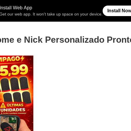
Free Fire
Espaço Invisível
Símb
me e Nick Personalizado Pront