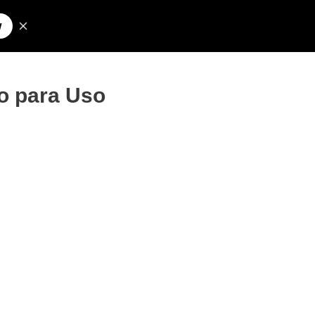
Pesquisar
olos para Nick
o para Uso