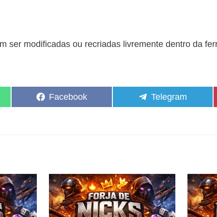
 ser modificadas ou recriadas livremente dentro da fe
Share
Share
Facebook
Telegram
on
on