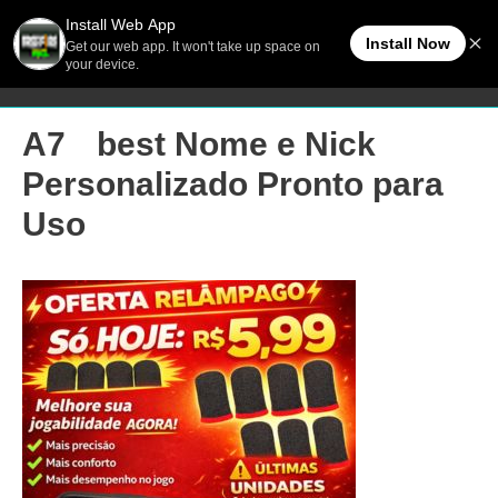
Ir
Men
FreeFireBR
para
o
princ
conteúdo
A7ﾠbest Nome e Nick
Personalizado Pronto para
Uso