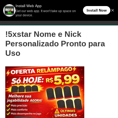
Ir
Men
FreeFireBR
para
o
princ
conteúdo
!5xstar Nome e Nick
Personalizado Pronto para
Uso